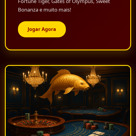
Fortune Tiger, Gates of Olympus, Sweet
Bonanza e muito mais!
Jogar Agora