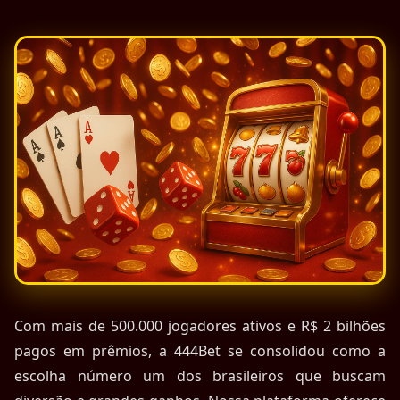
Com mais de 500.000 jogadores ativos e R$ 2 bilhões
pagos em prêmios, a 444Bet se consolidou como a
escolha número um dos brasileiros que buscam