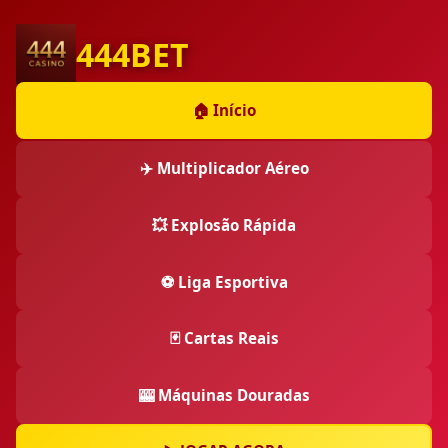
444BET
🏠 Início
✈️ Multiplicador Aéreo
💥 Explosão Rápida
⚽ Liga Esportiva
🃏 Cartas Reais
🎰 Máquinas Douradas