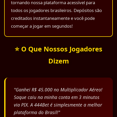
tornando nossa plataforma acessível para
todos os jogadores brasileiros. Depósitos são
creditados instantaneamente e você pode
começar a jogar em segundos!
⭐ O Que Nossos Jogadores
Dizem
"Ganhei R$ 45.000 no Multiplicador Aéreo!
Saque caiu na minha conta em 3 minutos
via PIX. A 444Bet é simplesmente a melhor
plataforma do Brasil!"