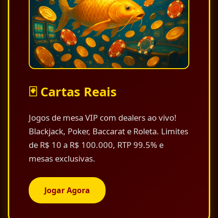
🃏 Cartas Reais
Jogos de mesa VIP com dealers ao vivo!
Blackjack, Poker, Baccarat e Roleta. Limites
de R$ 10 a R$ 100.000, RTP 99.5% e
mesas exclusivas.
Jogar Agora