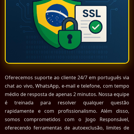
Oferecemos suporte ao cliente 24/7 em português via
chat ao vivo, WhatsApp, e-mail e telefone, com tempo
médio de resposta de apenas 2 minutos. Nossa equipe
é treinada para resolver qualquer questão
rapidamente e com profissionalismo. Além disso,
somos comprometidos com o Jogo Responsável,
oferecendo ferramentas de autoexclusão, limites de