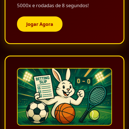
5000x e rodadas de 8 segundos!
Jogar Agora