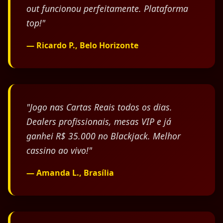
out funcionou perfeitamente. Plataforma
top!"
— Ricardo P., Belo Horizonte
"Jogo nas Cartas Reais todos os dias.
Dealers profissionais, mesas VIP e já
ganhei R$ 35.000 no Blackjack. Melhor
cassino ao vivo!"
— Amanda L., Brasília